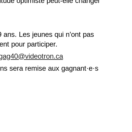
tude optimiste peut-elle changer 
 ans. Les jeunes qui n’ont pas 
nt pour participer.
gag40@videotron.ca
ens sera remise aux gagnant·e·s 