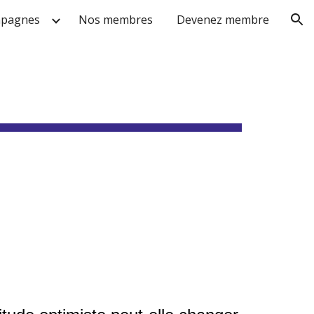
mpagnes
Nos membres
Devenez membre
ion